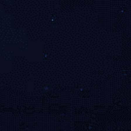
，开启移动观赛新时代。集成实时赛事、数据追踪、精
，助你随时掌握赛事动态。
版入口
观看体育直播的理想选择。”
论