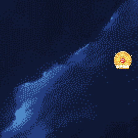
进
化方向。