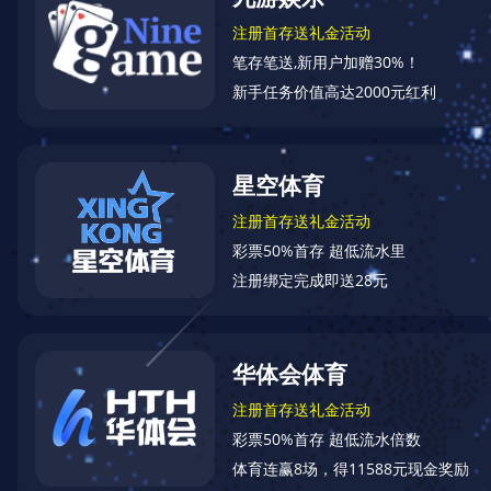
App Store
Google Play