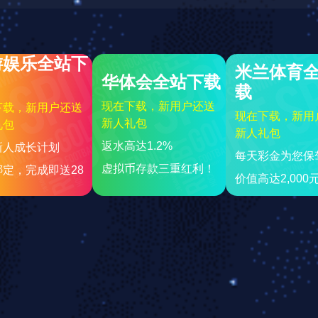
控，有效防止账户异常
访问。
平台安全核心
数据层安全
敏感数据进行加密处