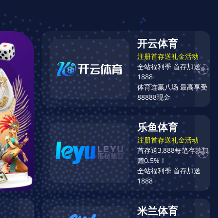
App
公司
体育
注册入口
简介
动态
便捷
、高清视频、 实时比分与