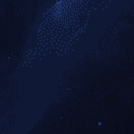
也是关键所在。专业运动员应学会倾听自己身体发出的信号，当
身体健康。只有这样才能真正实现“健康第一”的理念，为自己
，“姆巴佩团队指责皇马医疗部门未提供休战建议导致受伤”这
前体育界一些亟待解决的问题。无论是俱乐部还是球员，都应当
来类似悲剧再次发生。
t of professional athletes is a shared responsibil
识到自身角色与责任，我们才能够为下一代运动明星创造一个更
体生命质量，更是推动整个体育产业进步的重要基础。