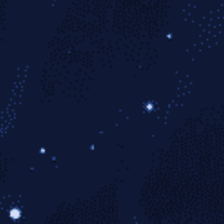
专家纷纷表示，对职业运动员来说，合理安排比赛与休息时间至
能演变为严重伤病，因此，加强对此类问题的重视显得尤为必要
门的职责与现状
誉的足球俱乐部，皇马拥有一支专业化程度极高的医疗团队。他
供相应治疗方案。此外，他们还要制定训练计划，以确保每位队
佩团队指出皇马医疗部门未能及时向他提供休战建议，这引发了
疗团队能够更早地介入并做出判断，就能够有效降低球员受伤风
医疗部门。他们指出，每位运动员都有自我判断能力，而最终决
样的情况下，要追责也需综合考虑各方因素，而不能仅仅将责任
的回应及其可能影响