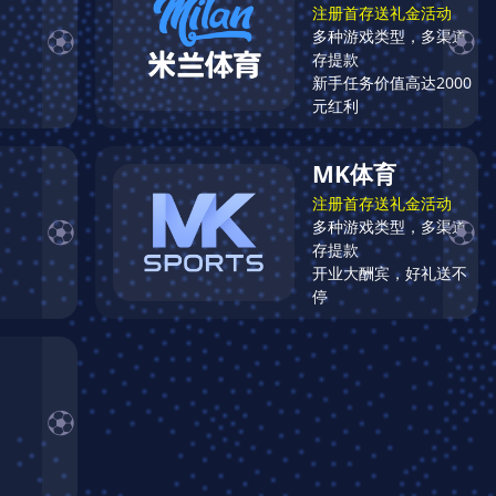
议导致受伤