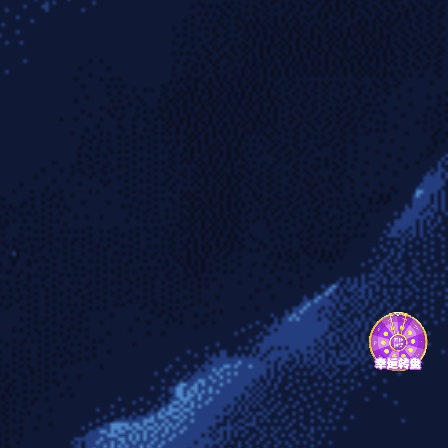
关重要。在高强度竞技环境
。
们负责监测和评估球员们的身
员都能够在最佳状态下参赛。
外界对其工作效率和专业性的
险，为球队保留更多实力。
定是否上场比赛仍然需要由球
归咎于医疗团队。