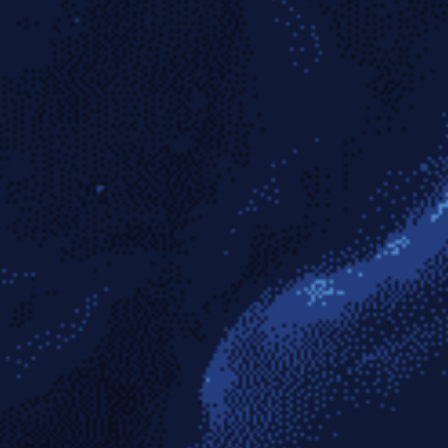
发表声明，对皇马医疗部门提出批评意见。他们强调，俱乐部应
的关注。同时，他们还表示，将会对相关责任进行进一步追究，
况。
公众广泛关注。在社交平台上，不少网友表达了对姆巴佩及其团
与俱乐部之间的不信任感，让两者之间本就脆弱的关系变得更加
他俱乐部敲响警钟，让他们更加重视球员健康管理的问题。毕竟
态，还会造成经济上的损失，因此如何建立科学合理的人才保护
健康管理的重要性
动员面临着越来越大的压力。高强度训练和频繁比赛使得他们时
体系显得尤为重要。不仅可以减少运动损伤，还能提高整体竞技
医学专家与教练组之间的信息沟通，以便在发现潜在风险时及时
术等，对运动员进行实时监测，从而帮助制定科学训练方案，有