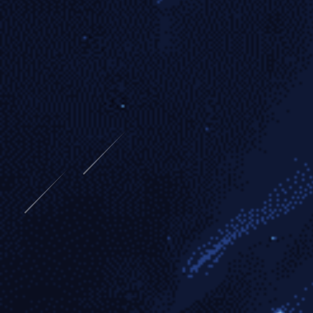
此类突发事故发生。
经过此事件后，许多球迷和
下，一个小小的不适都有可
2、皇马医疗部
作为一家历史悠久且享有盛
体状况，并根据实际情况提
然而，在此次事件中，姆巴
质疑。很多人认为，如果医
另一方面，也有人支持皇马
员本人来做出。因此，在这
3、姆巴佩团队