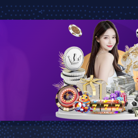
博体育
· 体育观看更
球迷专属的数字主场。
天博体育网页版
提供多终端支持
赛事推荐，让你随时随地畅享体育内容。
网页端入口
下载APP