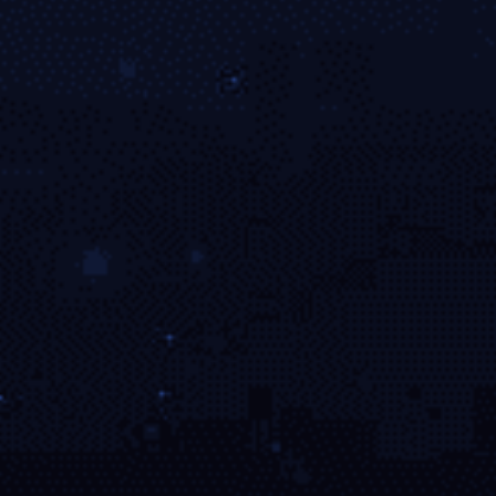
冷落
出众多优秀球员而闻名。然而，许...
迷
生深远影响。近期，斯特拉斯堡俱...
联系我们
快速导航
宁省朝阳区兴华路134号27栋
App下载
室
关于我们